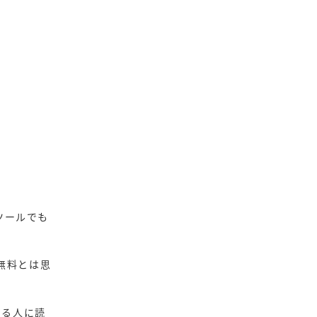
。
ツールでも
も無料とは思
いる人に読