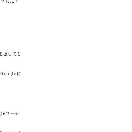
位を特定す
に把握しても
oogleに
leサーチ