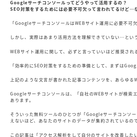
Googleサーチコンソールって
どうやって活用するの？
SEO対策をするためには必要不可欠
って言われてるけど…
「GoogleサーチコンソールはWEBサイト運用に必要不
しかし、実際はあまり活用方法を理解できていない…とい
WEBサイト運用に関して、必ずと言っていいほど推奨される
「効率的にSEO対策をするための準備として、まずはGoo
上記のような文言が書かれた記事コンテンツを、あらゆるW
Googleサーチコンソールは、「自社のWEBサイトが検
あります。
そういった無料ツールのひとつが「Googleサーチコンソ
えないほど、あなたのサイトのデータが集約されているの
この記事は「アクセス解析をして自分のサイトを改善したい